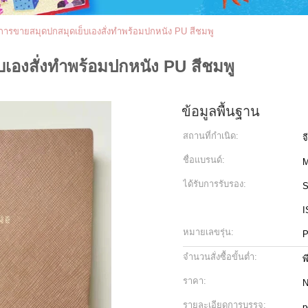
ิมการขายสมุดปกสมุดเย็บเองสั่งทำพร้อมปกหนัง PU สีชมพู
บเองสั่งทำพร้อมปกหนัง PU สีชมพู
ข้อมูลพื้นฐาน
สถานที่กำเนิด:
จ
ชื่อแบรนด์:
M
ได้รับการรับรอง:
S
I
หมายเลขรุ่น:
P
จำนวนสั่งซื้อขั้นต่ำ:
พ
ราคา:
N
รายละเอียดการบรรจุ:
p