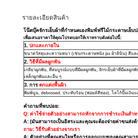
รายละเอียดสินค้า
โน๊ตบุ๊คจักรเย็บผ้าที่กำหนดเองพิมพ์ฟรีไม้กระดาษเย็บ
เพื่อเสนอราคาให้คุณโปรดบอกให้เราทราบดังต่อไปนี้:
1.
ปกและภายใน
ขนาดวัสดุและความหนา (เช่นกระดาษหนัง pu ผ้าลินิน) สีแ
2.
วิธีที่มีผลผูกพัน
เกลียวผูกพัน, ที่สมบูรณ์แบบที่มีผลผูกพัน, จักรเย็บผ้าที่มีผลผู
เหล็กผูกพันและอื่น ๆ
3. การ
ตกแต่งพื้นผิว
พิมพ์นูน, debossed, ประทับร้อน (ฟอยล์สีทอง), โลโก้ปั๊มเงินแล
คำถามที่พบบ่อย:
Q: ค่าใช้จ่ายตัวอย่างสามารถหักจากการชำระเงินสำหรั
A: (มันสามารถเป็นอิสระและคุณจะต้องจ่ายค่าขนส่งด้วยต
ถาม: วิธีรับตัวอย่างจากเรา
A: ตัวอย่างที่คุณสนใจหรือการออกแบบของคุณสามารถ