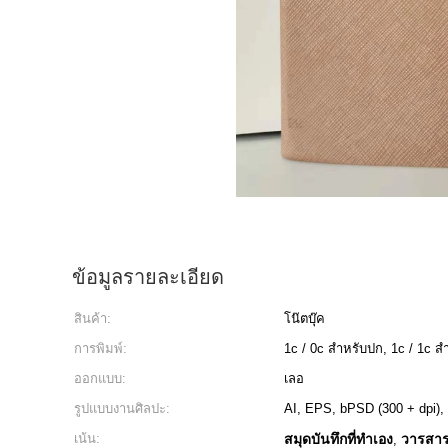
ข้อมูลรายละเอียด
สินค้า:
โน๊ตบุ๊ค
การพิมพ์:
1c / 0c สำหรับปก, 1c / 1c 
ออกแบบ:
เลอ
รูปแบบงานศิลปะ:
AI, EPS, bPSD (300 + dpi)
เน้น:
สมุดบันทึกที่ทำเอง
วารสาร
,