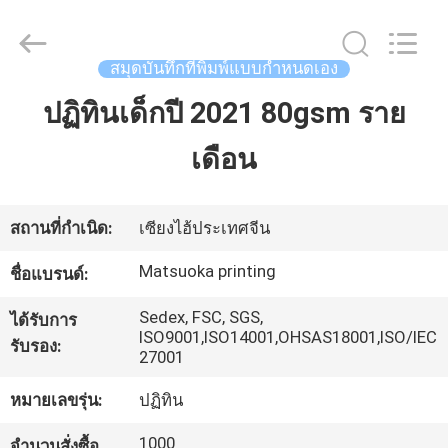
-
2026
Zhejiang
matsuoka
สมุดบันทึกที่พิมพ์แบบกำหนดเอง
printing
co.,LTD.
All
ปฏิทินเด็กปี 2021 80gsm ราย
บ้าน
Rights
Reserved.
เดือน
สินค้า
สถานที่กำเนิด:
เซียงไฮ้ประเทศจีน
เกี่ยว
Matsuoka printing
ชื่อแบรนด์:
กับ
Sedex, FSC, SGS,
ได้รับการ
ISO9001,ISO14001,OHSAS18001,ISO/IEC
รับรอง:
เรา
27001
หมายเลขรุ่น:
ปฏิทิน
ทัวร์
1000
จำนวนสั่งซื้อ