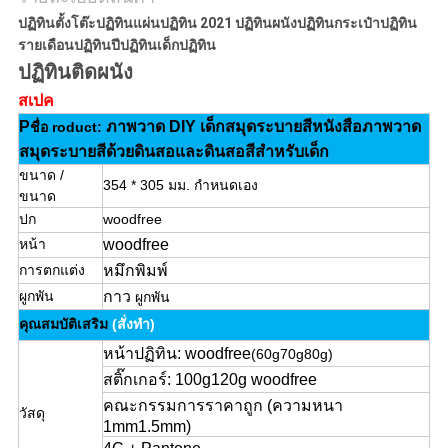
ปฏิทินตั้งโต๊ะปฏิทินแผ่นปฏิทิน 2021 ปฏิทินผนังปฏิทินกระเป๋าปฏิทิน
รายเดือนปฏิทินปีปฏิทินเด็กปฏิทิน
ปฏิทินติดผนัง
สเปค
P
ภาพวาด DIY เด็กสมุดระบายสีหนังสือภาพวาด
ชื่อ roduct:
สมุดระบายสีด้วยดินสอและดินสอสีสำหรับเด็ก
ขนาด /
354 * 305 มม. กำหนดเอง
ขนาด
ปก
woodfree
หน้า
woodfree
การตกแต่ง
หมึกพิมพ์
ผูกพัน
กาว
ผูกพัน
คุณสมบัติเสริม
(สั่งทำ)
หน้าปฏิทิน: woodfree
(60g70g80g)
สติ๊กเกอร์: 100g120g woodfree
คณะกรรมการราคาถูก (ความหนา
วัสดุ
1mm1.5mm)