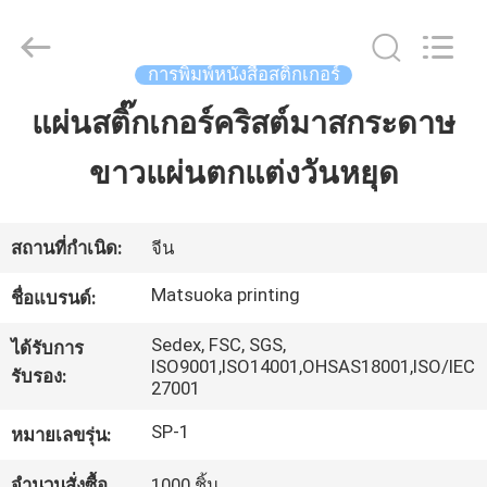
-
2026
Zhejiang
matsuoka
การพิมพ์หนังสือสติกเกอร์
printing
co.,LTD.
All
แผ่นสติ๊กเกอร์คริสต์มาสกระดาษ
บ้าน
Rights
Reserved.
ขาวแผ่นตกแต่งวันหยุด
สินค้า
สถานที่กำเนิด:
จีน
เกี่ยว
Matsuoka printing
ชื่อแบรนด์:
กับ
Sedex, FSC, SGS,
ได้รับการ
ISO9001,ISO14001,OHSAS18001,ISO/IEC
รับรอง:
เรา
27001
SP-1
หมายเลขรุ่น:
ทัวร์
จำนวนสั่งซื้อ
1000 ชิ้น