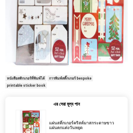
หนังสือสติกเกอร์ที่พิมพ์ได้
การพิมพ์สติ๊กเกอร์ bespoke
printable sticker book
এর সেরা মূল্য পান
แผ่นสติ๊กเกอร์คริสต์มาสกระดาษขาว
แผ่นตกแต่งวันหยุด