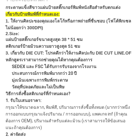
กระดาษแข็งสีขาวแผ่นป้ายสติ๊กเกอร์พิมพ์หนังสือสำหรับตกแต่ง
เกี่ยวกับป้ายพิมพ์ที่กำหนดเอง:
1. ให้งานศิลปะของคุณเองโลโก้หรือภาพถ่ายที่ชื่นชอบ (โฟโต้พิกเซล
ไม่น้อยกว่า 300DPI)
2.Size:
แผ่นป้ายสติ๊กเกอร์ขนาดสูงสุด 38 * 51 ซม
สติกเกอร์ป้ายม้วนความยาวสูงสุด 51 ซม
3. เกี่ยวกับ DIE CUT: โปรดดีกว่าให้งานศิลปะกับ DIE CUT LINE.OF
หลักสูตรเราสามารถช่วยคุณได้หากคุณต้องการ
SEDEX และ FSC ได้รับการรับรองจากโรงงาน
ประสบการณ์การพิมพ์มากกว่า 20 ปี
มุ่งเน้นเฉพาะการพิมพ์กระดาษ
วัสดุที่ปลอดภัยและไม่เป็นพิษ
วิธีการสั่งซื้อสติกเกอร์ที่กำหนดเอง?
1. รับใบเสนอราคา:
กรุณาให้ขนาดฉลาก, พิมพ์สี, ปริมาณการสั่งซื้อทั้งหมด (มากกว่าหนึ่ง
การออกแบบกรุณาแจ้งปริมาณ / การออกแบบ), แพคเกจ inf
(ถ้าคุณ
ต้องการ OEM); ปริมาณสำหรับแต่ละม้วน (เราสามารถให้ข้อเสนอ
แนะถ้าคุณต้องการ)
2. ค่าจัดส่ง