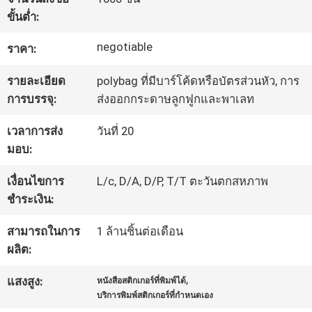
โรงงาน
ขั้นต่ำ:
negotiable
ราคา:
ควบคุม
รายละเอียด
polybag ที่มีบาร์โค้ดหรือบัตรส่วนหัว, การ
การบรรจุ:
ส่งออกกระดาษลูกฟูกและพาเลท
คุณภาพ
เวลาการส่ง
วันที่ 20
มอบ:
ติดต่อ
เงื่อนไขการ
L/c, D/A, D/P, T/T ตะวันตกสหภาพ
เรา
ชำระเงิน:
สามารถในการ
1 ล้านชิ้นต่อเดือน
ขอ
ผลิต:
ใบ
,
แสงสูง:
หนังสือสติกเกอร์ที่พิมพ์ได้
บริการพิมพ์สติกเกอร์ที่กำหนดเอง
เสนอ