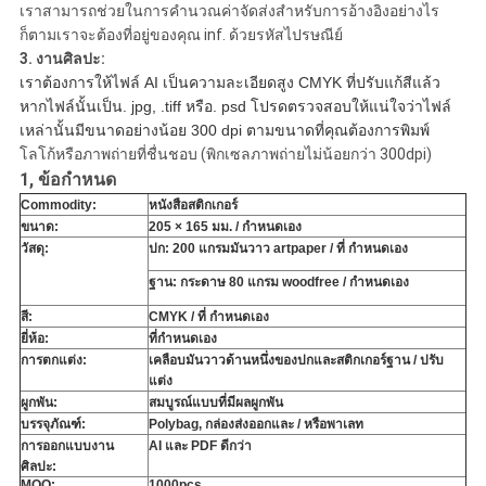
เราสามารถช่วยในการคำนวณค่าจัดส่งสำหรับการอ้างอิงอย่างไร
ก็ตามเราจะต้องที่อยู่ของคุณ inf.
ด้วยรหัสไปรษณีย์
3. งานศิลปะ:
เราต้องการให้ไฟล์ AI เป็นความละเอียดสูง CMYK ที่ปรับแก้สีแล้ว
หากไฟล์นั้นเป็น. jpg, .tiff หรือ. psd โปรดตรวจสอบให้แน่ใจว่าไฟล์
เหล่านั้นมีขนาดอย่างน้อย 300 dpi ตามขนาดที่คุณต้องการพิมพ์
โลโก้หรือภาพถ่ายที่ชื่นชอบ (พิกเซลภาพถ่ายไม่น้อยกว่า 300dpi)
1, ข้อกำหนด
Commodity:
หนังสือสติกเกอร์
ขนาด:
205 × 165 มม. / กำหนดเอง
วัสดุ:
ปก: 200
แกรมมันวาว artpaper
/ ที่
กำหนดเอง
ฐาน: กระดาษ 80 แกรม woodfree
/
กำหนดเอง
สี:
CMYK
/ ที่
กำหนดเอง
ยี่ห้อ:
ที่กำหนดเอง
การตกแต่ง:
เคลือบมันวาวด้านหนึ่งของปกและสติกเกอร์ฐาน
/
ปรับ
แต่ง
ผูกพัน:
สมบูรณ์แบบที่มีผลผูกพัน
บรรจุภัณฑ์:
Polybag, กล่องส่งออกและ / หรือพาเลท
การออกแบบงาน
AI และ PDF ดีกว่า
ศิลปะ:
MOQ:
1000pcs