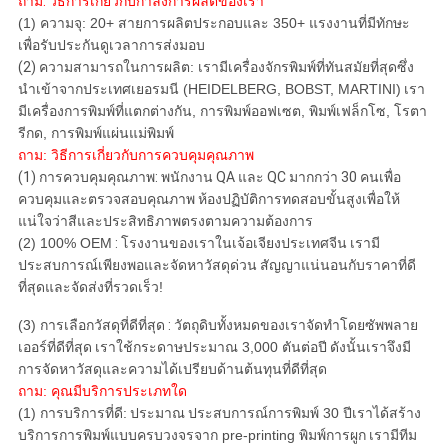
ถาม: วิธีการเกี่ยวกับกำลังการผลิตของเรา
(1) ความจุ: 20+ สายการผลิตประกอบและ 350+ แรงงานที่มีทักษะ
เพื่อรับประกันดูเวลาการส่งมอบ
(2)
ความสามารถในการผลิต: เรามีเครื่องจักรพิมพ์ที่ทันสมัยที่สุดซึ่ง
นำเข้าจากประเทศเยอรมนี (HEIDELBERG, BOBST, MARTINI)
เรา
มีเครื่องการพิมพ์ที่แตกต่างกัน, การพิมพ์ออฟเซต, พิมพ์เฟล็กโซ, โรตา
รีกด, การพิมพ์แผ่นแม่พิมพ์
ถาม: วิธีการเกี่ยวกับการควบคุมคุณภาพ
(1) การควบคุมคุณภาพ: พนักงาน QA และ QC มากกว่า 30 คนเพื่อ
ควบคุมและตรวจสอบคุณภาพ ห้องปฏิบัติการทดสอบขั้นสูงเพื่อให้
แน่ใจว่าสีและประสิทธิภาพตรงตามความต้องการ
(2) 100% OEM
:
โรงงานของเราในเจ้อเจียงประเทศจีน
เรามี
ประสบการณ์เพียงพอและจัดหาวัสดุด่วน
สัญญาแน่นอนกับราคาที่ดี
ที่สุดและจัดส่งที่รวดเร็ว!
(3) การเลือกวัสดุที่ดีที่สุด
:
วัตถุดิบทั้งหมดของเราจัดทำโดยซัพพลาย
เออร์ที่ดีที่สุด
เราใช้กระดาษประมาณ 3,000 ตันต่อปี
ดังนั้นเราจึงมี
การจัดหาวัสดุและความได้เปรียบด้านต้นทุนที่ดีที่สุด
ถาม: คุณมีบริการประเภทใด
(1) การบริการที่ดี:
ประมาณ
ประสบการณ์การพิมพ์ 30 ปีเราได้สร้าง
บริการการพิมพ์แบบครบวงจรจาก pre-printing พิมพ์การผูก
เรามีทีม