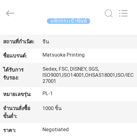
-
2026
Zhejiang
matsuoka
แท็กกระเป๋าพิมพ์
printing
co.,LTD.
All
บ้าน
Rights
Reserved.
สถานที่กำเนิด:
จีน
Matsuoka Printing
สินค้า
ชื่อแบรนด์:
Sedex, FSC, DISNEY, SGS,
ได้รับการ
ISO9001,ISO14001,OHSAS18001,ISO/IEC
รับรอง:
เกี่ยว
27001
กับ
PL-1
หมายเลขรุ่น:
เรา
จำนวนสั่งซื้อ
1000 ชิ้น
ขั้นต่ำ:
Negotiated
ทัวร์
ราคา: