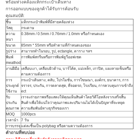
พร้อมห่วงคล้องแท็กกระเป๋าเดินทาง
การออกแบบของลูกค้าได้รับการต้อนรับ
คุณสมบัติ:
ชิ้น
แท็กกระเป๋าพิมพ์ที่มีสายคล้องห่วง
วัสดุ
กระดาษ
ความ
0.38mm / 0.5mm / 0.76mm / 1.0mm หรือกำหนดเอง
หนา
ขนาด
85mm * 55mm หรือทำตามที่กำหนดเองของ
รูปร่าง
สามารถทำในรอบ, รูป, ectangle, ตาราง ฯลฯ
พิมพ์
การพิมพ์สกรีนหรือการพิมพ์ยูวีออฟเซต
meathod
งานฝีมือ
เคลือบเงา, เคลือบผิวด้าน, บาร์โค้ด, แม่เหล็ก, เกาปิด, แผงลายเซ็นหรือ
ตามความต้องการ
การ
กระเป๋าเดินทาง, คลับ, โปรโมชั่น, การโฆษณา, องค์กร, ธนาคาร, การ
ประยุกต์
จราจร, ประกัน, การตลาดสุด, ที่จอดรถ, โรงเรียน, การควบคุมการเข้าถึง
ใช้งาน
ect
รับ
เราจะถ่ายภาพหรือแสดงให้คุณเห็นสินค้าโดยวิดีโอหลังจากเสร็จสิ้น
ประกัน
สินค้าเพื่อให้แน่ใจว่าคุณภาพและปริมาณไม่ได้เป็นปัญหาที่จะหยุด
คุณภาพ
ความสัมพันธ์ทางธุรกิจของเรา
MOQ
1000pcs
เวลานำ
7 วัน
การบรรจุ
แต่ละชิ้นเป็น polybag หรือตามความต้องการ
คำถามที่พบบ่อย