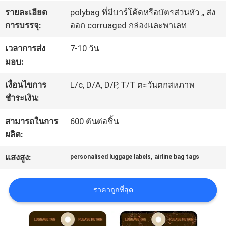
โรงงาน
รายละเอียด
polybag ที่มีบาร์โค้ดหรือบัตรส่วนหัว ,, ส่ง
การบรรจุ:
ออก corruaged กล่องและพาเลท
เวลาการส่ง
7-10 วัน
ควบคุม
มอบ:
คุณภาพ
เงื่อนไขการ
L/c, D/A, D/P, T/T ตะวันตกสหภาพ
ชำระเงิน:
ติดต่อ
สามารถในการ
600 ตันต่อชิ้น
ผลิต:
เรา
,
แสงสูง:
personalised luggage labels
airline bag tags
ขอ
ราคาถูกที่สุด
ใบ
เสนอ