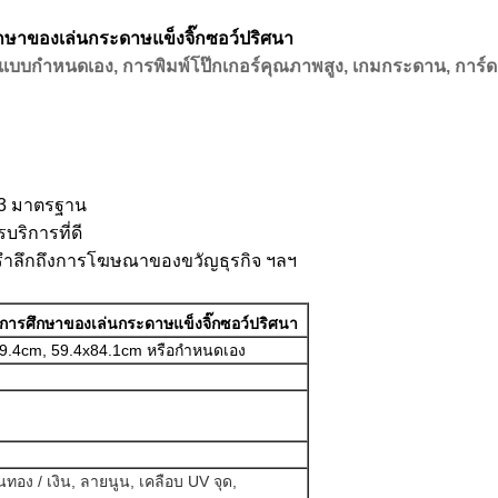
ึกษาของเล่นกระดาษแข็งจิ๊กซอว์ปริศนา
่แบบกำหนดเอง, การพิมพ์โป๊กเกอร์คุณภาพสูง, เกมกระดาน, การ์ด
2-3 มาตรฐาน
บริการที่ดี
บรำลึกถึงการโฆษณาของขวัญธุรกิจ ฯลฯ
กการศึกษาของเล่นกระดาษแข็งจิ๊กซอว์ปริศนา
59.4cm, 59.4x84.1cm หรือกำหนดเอง
นทอง / เงิน, ลายนูน, เคลือบ UV จุด,