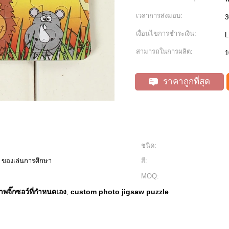
เวลาการส่งมอบ:
3
เงื่อนไขการชำระเงิน:
L
สามารถในการผลิต:
1
ราคาถูกที่สุด
ชนิด:
, ของเล่นการศึกษา
สี:
MOQ:
พจิ๊กซอว์ที่กำหนดเอง
custom photo jigsaw puzzle
,