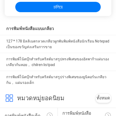
চালিয়ে
การพิมพ์หนังสือแบบเกลียว
127 * 178 มิลลิเมตรลวดเกลียวผูกพันพิมพ์หนังสือนักเรียน Notepad
เป็นของขวัญส่งเสริมการขาย
การพิมพ์โน้ตบุ๊กสำหรับคริสต์มาสรูปทรงพิเศษของอัลพาก้าแผ่นรอง
เกลียวก้นหอย， chilren listpad
การพิมพ์โน้ตบุ๊กสำหรับคริสต์มาสรูปร่างพิเศษของยูนิคอร์นเกลียว
ก้น， แผ่นรองเด็ก
หมวดหมู่ยอดนิยม
ทั้งหมด
การพิมพ์หนังสือ
การพิมพ์หนังสือเด็ก