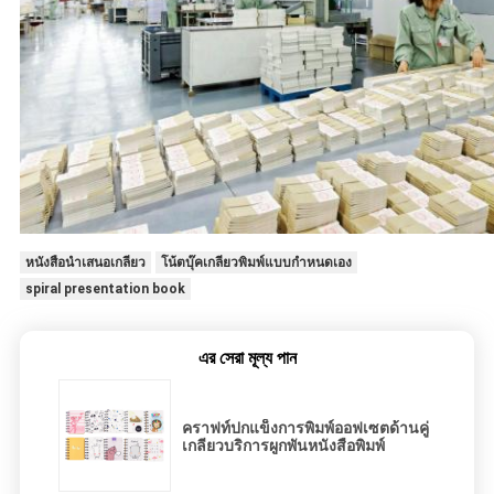
หนังสือนำเสนอเกลียว
โน้ตบุ๊คเกลียวพิมพ์แบบกำหนดเอง
spiral presentation book
এর সেরা মূল্য পান
คราฟท์ปกแข็งการพิมพ์ออฟเซตด้านคู่
เกลียวบริการผูกพันหนังสือพิมพ์