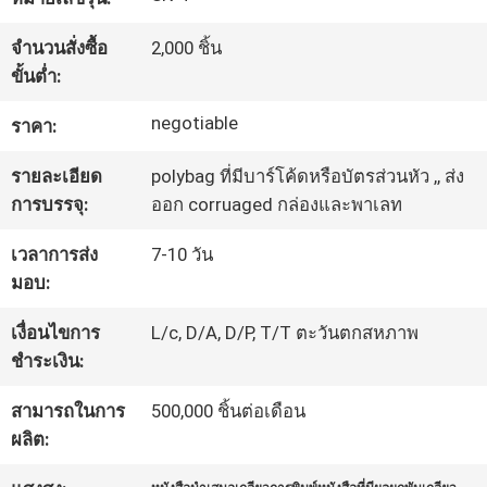
โรงงาน
จำนวนสั่งซื้อ
2,000 ชิ้น
ขั้นต่ำ:
ควบคุม
negotiable
ราคา:
คุณภาพ
รายละเอียด
polybag ที่มีบาร์โค้ดหรือบัตรส่วนหัว ,, ส่ง
การบรรจุ:
ออก corruaged กล่องและพาเลท
ติดต่อ
เวลาการส่ง
7-10 วัน
มอบ:
เรา
เงื่อนไขการ
L/c, D/A, D/P, T/T ตะวันตกสหภาพ
ชำระเงิน:
ขอ
สามารถในการ
500,000 ชิ้นต่อเดือน
ใบ
ผลิต:
เสนอ
,