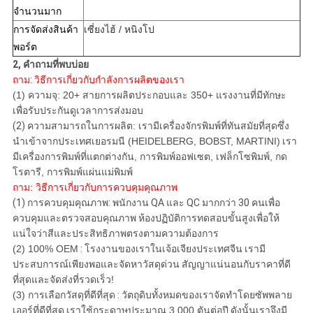
จำนวนมาก
การจัดส่งสินค้า
เซี่ยงไฮ้ / หนิงโป
พอร์ต
2, คำถามที่พบบ่อย
ถาม: วิธีการเกี่ยวกับกำลังการผลิตของเรา
(1) ความจุ: 20+ สายการผลิตประกอบและ 350+ แรงงานที่มีทักษะ
เพื่อรับประกันดูเวลาการส่งมอบ
(2)
ความสามารถในการผลิต: เรามีเครื่องจักรพิมพ์ที่ทันสมัยที่สุดซึ่ง
นำเข้าจากประเทศเยอรมนี (HEIDELBERG, BOBST, MARTINI)
เรา
มีเครื่องการพิมพ์ที่แตกต่างกัน, การพิมพ์ออฟเซต, เฟล็กโซพิมพ์, กด
โรตารี, การพิมพ์แผ่นแม่พิมพ์
ถาม: วิธีการเกี่ยวกับการควบคุมคุณภาพ
(1) การควบคุมคุณภาพ: พนักงาน QA และ QC มากกว่า 30 คนเพื่อ
ควบคุมและตรวจสอบคุณภาพ ห้องปฏิบัติการทดสอบขั้นสูงเพื่อให้
แน่ใจว่าสีและประสิทธิภาพตรงตามความต้องการ
(2) 100% OEM
:
โรงงานของเราในเจ้อเจียงประเทศจีน
เรามี
ประสบการณ์เพียงพอและจัดหาวัสดุด่วน
สัญญาแน่นอนกับราคาที่ดี
ที่สุดและจัดส่งที่รวดเร็ว!
(3) การเลือกวัสดุที่ดีที่สุด
:
วัตถุดิบทั้งหมดของเราจัดทำโดยซัพพลาย
เออร์ที่ดีที่สุด
เราใช้กระดาษประมาณ 3,000 ตันต่อปี
ดังนั้นเราจึงมี