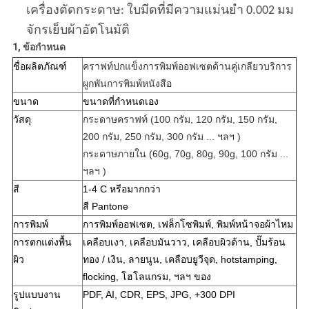
เครื่องตัดกระดาษ: ใบมีดที่มีความแม่นยำ 0.002 มม
จักรเย็บผ้าอัตโนมัติ
1, ข้อกำหนด
ชื่อผลิตภัณฑ์
คราฟท์ปกแข็งการพิมพ์ออฟเซตด้านคู่เกลียวบริการ
ผูกพันการพิมพ์หนังสือ
ขนาด
ขนาดที่กำหนดเอง
วัสดุ
กระดาษคราฟท์ (100 กรัม, 120 กรัม, 150 กรัม,
200 กรัม, 250 กรัม, 300 กรัม ... ฯลฯ )
กระดาษภายใน (60g, 70g, 80g, 90g, 100 กรัม ...
ฯลฯ )
สี
1-4 C หรือมากกว่า
สี Pantone
การพิมพ์
การพิมพ์ออฟเซต, เฟล็กโซพิมพ์, พิมพ์หน้าจอผ้าไหม
การตกแต่งพื้น
เคลือบเงา, เคลือบมันวาว, เคลือบผิวด้าน, ปั๊มร้อน
ผิว
ทอง / เงิน, ลายนูน, เคลือบยูวีจุด, hotstamping,
flocking, โฮโลแกรม, ฯลฯ ของ
รูปแบบงาน
PDF, AI, CDR, EPS, JPG, +300 DPI