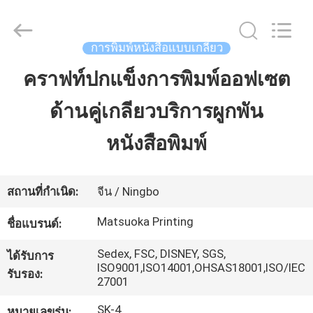
-
2026
Zhejiang
matsuoka
การพิมพ์หนังสือแบบเกลียว
printing
co.,LTD.
All
คราฟท์ปกแข็งการพิมพ์ออฟเซต
บ้าน
Rights
Reserved.
ด้านคู่เกลียวบริการผูกพัน
สินค้า
หนังสือพิมพ์
เกี่ยว
สถานที่กำเนิด:
จีน / Ningbo
กับ
Matsuoka Printing
ชื่อแบรนด์:
เรา
Sedex, FSC, DISNEY, SGS,
ได้รับการ
ISO9001,ISO14001,OHSAS18001,ISO/IEC
รับรอง:
27001
ทัวร์
SK-4
หมายเลขรุ่น: