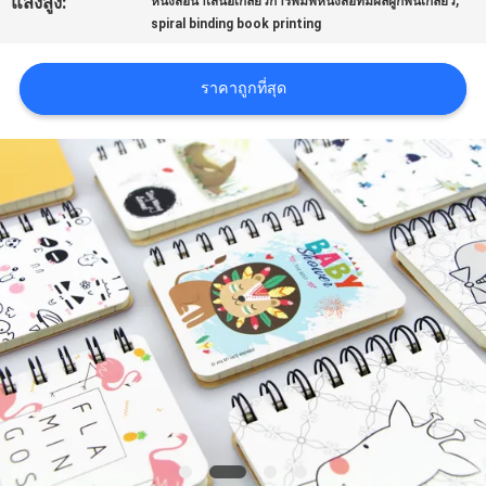
แสงสูง:
หนังสือนำเสนอเกลียวการพิมพ์หนังสือที่มีผลผูกพันเกลียว
spiral binding book printing
ราคา
ราคาถูกที่สุด
แผนผัง
เว็บไซต์
PRIVACY
POLICY