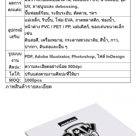
ผลการ
UV, ลายนูนและ debossing,
ตกแต่ง:
ปั๊มฟอยล์ร้อน, ระยิบระยับ, ตัดตาย, ฯลฯ
แม่เหล็ก, ริบบิ้น, โฟม EVA, ถาดพลาสติก, ฟองน้ำ,
หน้าต่าง PVC / PET / PP, แผ่นดิสก์, ของเล่นขนาดเล็ก
อุปกรณ์
เช่น
เสริม:
ดินสอสี, เครื่องหมาย, กระดาษพวงมาลัย, สีน้ำ, กาว,
ปากกา, ดินสอและอื่น ๆ
รูปแบบ
PDF, Adobe Illustrator, Photoshop, ไฟล์ InDesign
งาน
ความละเอียดอย่างน้อย 300dpi
ศิลปะ:
โลโก้:
ปรับแต่งตามงานศิลปะที่ให้มา
MOQ:
1000pcs
ภาพสินค้ารายละเอียด