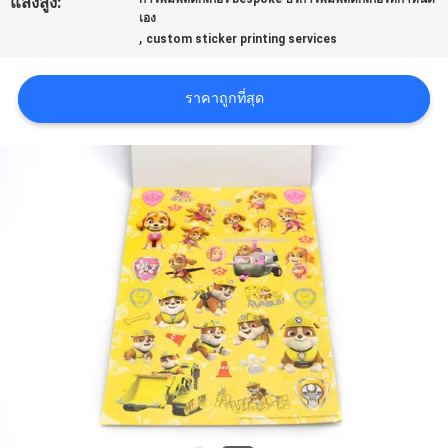
แสงสูง:
เอง
ราคา
,
custom sticker printing services
ราคาถูกที่สุด
แผนผัง
เว็บไซต์
PRIVACY
POLICY