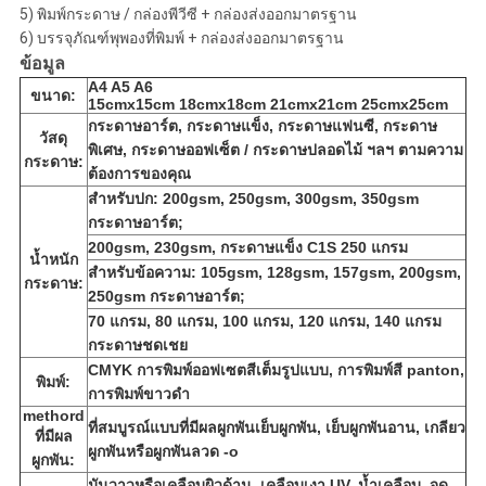
5) พิมพ์กระดาษ / กล่องพีวีซี + กล่องส่งออกมาตรฐาน
6) บรรจุภัณฑ์พุพองที่พิมพ์ + กล่องส่งออกมาตรฐาน
ข้อมูล
A4 A5 A6
ขนาด:
15cmx15cm 18cmx18cm 21cmx21cm 25cmx25cm
กระดาษอาร์ต, กระดาษแข็ง, กระดาษแฟนซี, กระดาษ
วัสดุ
พิเศษ, กระดาษออฟเซ็ต / กระดาษปลอดไม้ ฯลฯ
ตามความ
กระดาษ:
ต้องการของคุณ
สำหรับปก: 200gsm, 250gsm, 300gsm, 350gsm
กระดาษอาร์ต;
200gsm, 230gsm, กระดาษแข็ง C1S 250 แกรม
น้ำหนัก
สำหรับข้อความ: 105gsm, 128gsm, 157gsm, 200gsm,
กระดาษ:
250gsm กระดาษอาร์ต;
70 แกรม, 80 แกรม, 100 แกรม, 120 แกรม, 140 แกรม
กระดาษชดเชย
CMYK การพิมพ์ออฟเซตสีเต็มรูปแบบ, การพิมพ์สี panton,
พิมพ์:
การพิมพ์ขาวดำ
methord
ที่สมบูรณ์แบบที่มีผลผูกพันเย็บผูกพัน, เย็บผูกพันอาน, เกลียว
ที่มีผล
ผูกพันหรือผูกพันลวด -o
ผูกพัน:
มันวาวหรือเคลือบผิวด้าน, เคลือบเงา UV, น้ำเคลือบ, จุด