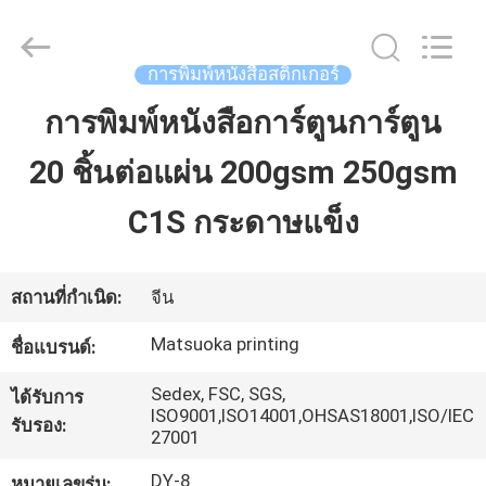
-
2026
Zhejiang
matsuoka
การพิมพ์หนังสือสติกเกอร์
printing
co.,LTD.
All
การพิมพ์หนังสือการ์ตูนการ์ตูน
บ้าน
Rights
Reserved.
20 ชิ้นต่อแผ่น 200gsm 250gsm
สินค้า
C1S กระดาษแข็ง
เกี่ยว
สถานที่กำเนิด:
จีน
กับ
Matsuoka printing
ชื่อแบรนด์:
เรา
Sedex, FSC, SGS,
ได้รับการ
ISO9001,ISO14001,OHSAS18001,ISO/IEC
รับรอง:
27001
ทัวร์
DY-8
หมายเลขรุ่น: