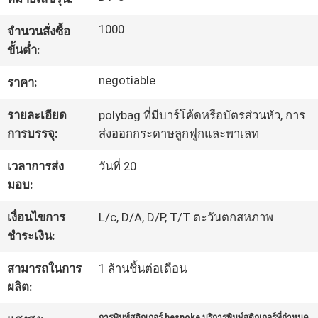
โรงงาน
1000
จำนวนสั่งซื้อ
ขั้นต่ำ:
ควบคุม
negotiable
ราคา:
คุณภาพ
รายละเอียด
polybag ที่มีบาร์โค้ดหรือบัตรส่วนหัว, การ
การบรรจุ:
ส่งออกกระดาษลูกฟูกและพาเลท
ติดต่อ
เวลาการส่ง
วันที่ 20
มอบ:
เรา
เงื่อนไขการ
L/c, D/A, D/P, T/T ตะวันตกสหภาพ
ชำระเงิน:
ขอ
สามารถในการ
1 ล้านชิ้นต่อเดือน
ใบ
ผลิต:
เสนอ
การพิมพ์สติกเกอร์ bespoke บริการพิมพ์สติกเกอร์ที่กำหนด