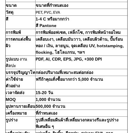
ขนาด
ขนาดที่กำหนดเอง
วัสดุ
PET, PVC, EVA
สี
1-4 C หรือมากกว่า
สี Pantone
การพิมพ์
การพิมพ์ออฟเซต, เฟล็กโซ, การพิมพ์หน้าจอไหม
การตกแต่งพื้น
เคลือบเงา, เคลือบมันวาว, เคลือบผิวด้าน, ปั๊มร้อน
ผิว
ทอง / เงิน, ลายนูน, จุดเคลือบ UV, hotstamping,
flocking, โฮโลแกรม, ฯลฯ
รูปแบบ
งาน
PDF, AI, CDR, EPS, JPG, +300 DPI
ศิลปะ
บรรจุปริญญาโท
กล่องปริมาณที่เหมาะสมต่อกล่อง
ค่าใช้จ่าย
ฟรีถ้าคุณสั่งซื้อมากกว่า 5,000 จำนวน
ตัวอย่าง
เวลาจัดส่ง
15-20 วัน
MOQ
1,000 จำนวน
อุปทานรายเดือน
500,000 จำนวน
เครื่องหมาย
ที่กำหนดเอง
รูปร่าง
รูปสี่เหลี่ยมผืนผ้าสี่เหลี่ยมวงกลมวงรีและรูปร่าง
พิเศษอื่น ๆ