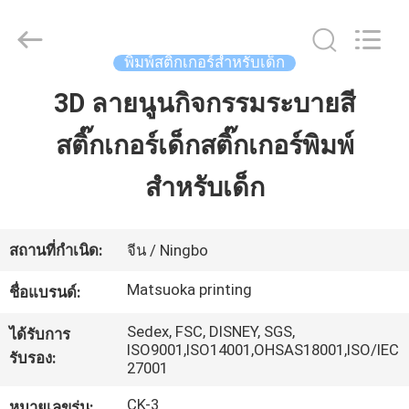
-
2026
Zhejiang
matsuoka
พิมพ์สติกเกอร์สำหรับเด็ก
printing
co.,LTD.
All
3D ลายนูนกิจกรรมระบายสี
บ้าน
Rights
Reserved.
สติ๊กเกอร์เด็กสติ๊กเกอร์พิมพ์
สินค้า
สำหรับเด็ก
เกี่ยว
สถานที่กำเนิด:
จีน / Ningbo
กับ
Matsuoka printing
ชื่อแบรนด์:
เรา
Sedex, FSC, DISNEY, SGS,
ได้รับการ
ISO9001,ISO14001,OHSAS18001,ISO/IEC
รับรอง:
27001
ทัวร์
CK-3
หมายเลขรุ่น: