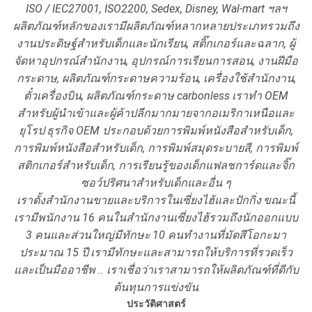
ISO / IEC27001, ISO2200, Sedex, Disney, Wal-mart ฯลฯ
ผลิตภัณฑ์หลักของเรามีผลิตภัณฑ์หลากหลายประเภทรวมถึง
งานประดิษฐ์สำหรับเด็กและนักเรียน, สติ๊กเกอร์และฉลาก, ผู้
จัดหาอุปกรณ์สำนักงาน, อุปกรณ์การเรียนการสอน, งานฝีมือ
กระดาษ, ผลิตภัณฑ์กระดาษความร้อน, เครื่องใช้สำนักงาน,
ตั๋วเครื่องบิน, ผลิตภัณฑ์กระดาษ carbonless
เราทำ OEM
สำหรับผู้นำเข้าและผู้ค้าปลีกมากมายจากอเมริกาเหนือและ
ยุโรป
ธุรกิจ OEM ประกอบด้วยการพิมพ์หนังสือสำหรับเด็ก,
การพิมพ์หนังสือสำหรับเด็ก, การพิมพ์สมุดระบายสี, การพิมพ์
สติกเกอร์สำหรับเด็ก, การเรียนรู้ของเด็กแฟลชการ์ดและจิ๊ก
ซอว์ปริศนาสำหรับเด็กและอื่น ๆ
เราตั้งสำนักงานขายและบริการในเซี่ยงไฮ้และปักกิ่ง
ขณะนี้
เรามีพนักงาน 16 คนในสำนักงานเซี่ยงไฮ้รวมถึงนักออกแบบ
3 คนและส่วนใหญ่มีทักษะ
10 คนทำงานที่มัตสึโอกะมา
ประมาณ 15 ปี
เรามีทักษะและสามารถให้บริการที่รวดเร็ว
และเป็นมืออาชีพ .. เราเชื่อว่าเราสามารถให้ผลิตภัณฑ์ที่ดีกับ
ต้นทุนการแข่งขัน
ประวัติศาสตร์