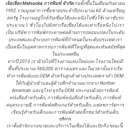
เจ้อเจียง Matsuoka การพิมพ์ จำกัด
ก่อตั้งขึ้นในเดือนกันยายน
1992 รวมมูลค่าการซื้อขายประจำปีประมาณ 60 ล้านเหรียญ
สหรัฐ
โรงงานอยู่ใกล้กับเซี่ยงไฮ้และหนิงโปซึ่งใช้เวลาขับรถ
ประมาณ 1 ชั่วโมงไปยังท่าเรือเซี่ยงไฮ้และท่าเรือหนิงโป
เรา
เป็น บริษัท การพิมพ์กระดาษต่อต้านการปลอมแปลงในระดับ
ประเทศและมีระบบการพิมพ์ที่กำหนดในระดับประเทศ
เรา
เป็นหนึ่งในอุตสาหกรรมการพิมพ์ที่ใหญ่ที่สุดและทันสมัยที่สุด
ในประเทศจีน
จากปี 2013 เราย้ายไปที่โรงงานแห่งใหม่และโรงงานใหม่มี
พื้นที่ประมาณ 560,000 ตารางเมตร
และในเวลานั้นเราเริ่ม
ทำการพิมพ์แบบ OEM สำหรับลูกค้าต่างประเทศเราทำ OEM
ให้กับผู้นำเข้าและผู้ค้าปลีกจำนวนมากจาก Norther
American และยุโรป
ธุรกิจ OEM ประกอบด้วยการพิมพ์
หนังสือสำหรับเด็ก, การพิมพ์หนังสือสำหรับเด็ก, การพิมพ์
สมุดระบายสี, การพิมพ์สติกเกอร์สำหรับเด็ก, แฟลชการ์ดการ
เรียนรู้สำหรับเด็กและการพิมพ์ตัวต่อจิ๊กซอว์สำหรับเด็ก,
บริการ
เราตั้งสำนักงานขายและบริการในเซี่ยงไฮ้และปักกิ่ง
ขณะนี้