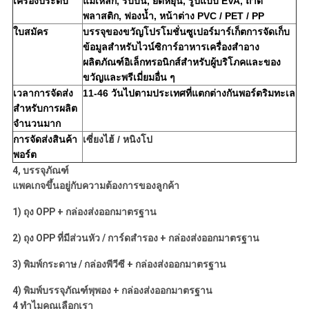
เครื่องประดับ
แม่เหล็ก, ริบบิ้น, ยืดหยุ่น, รูปแบบ EVA, ถาด
พลาสติก, ฟองน้ำ, หน้าต่าง PVC / PET / PP
ใบสมัคร
บรรจุของขวัญโปรโมชั่นซูเปอร์มาร์เก็ตการจัดเก็บ
ข้อมูลสำหรับไวน์ซิการ์อาหารเครื่องสำอาง
ผลิตภัณฑ์อิเล็กทรอนิกส์สำหรับผู้บริโภคและของ
ขวัญและพรีเมี่ยมอื่น ๆ
เวลาการจัดส่ง
11-46 วันไปตามประเทศที่แตกต่างกันพอร์ตริมทะเล
สำหรับการผลิต
จำนวนมาก
การจัดส่งสินค้า
เซี่ยงไฮ้ / หนิงโป
พอร์ต
4, บรรจุภัณฑ์
แพคเกจขึ้นอยู่กับความต้องการของลูกค้า
1)
ถุง OPP + กล่องส่งออกมาตรฐาน
2)
ถุง OPP ที่มีส่วนหัว / การ์ดสำรอง + กล่องส่งออกมาตรฐาน
3)
พิมพ์กระดาษ / กล่องพีวีซี + กล่องส่งออกมาตรฐาน
4)
พิมพ์บรรจุภัณฑ์พุพอง + กล่องส่งออกมาตรฐาน
4 ทำไมคุณเลือกเรา