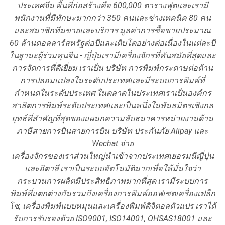
ประเทศจีน
พื้นที่ก่อสร้างคือ 600,000 ตารางฟุตและเรามี
พนักงานที่มีทักษะมากกว่า 350 คนและช่างเทคนิค 80 คน
และสมาชิกทีมขายและบริการ
มูลค่าการซื้อขายประมาณ
60 ล้านดอลลาร์สหรัฐต่อปีและเติบโตอย่างต่อเนื่องในแต่ละปี
ในฐานะผู้ร่วมทุนจีน - ญี่ปุ่นเรามีเครื่องจักรที่ทันสมัยที่สุดและ
การจัดการที่ดีเยี่ยม
เราเป็น บริษัท การพิมพ์กระดาษต่อต้าน
การปลอมแปลงในระดับประเทศและมีระบบการพิมพ์ที่
กำหนดในระดับประเทศ
ในตลาดในประเทศเราเป็นองค์กร
สาธิตการพิมพ์ระดับประเทศและเป็นหนึ่งในพันธมิตรเชิงกล
ยุทธ์ที่สำคัญที่สุดของแผนกความลับธนาคารหน่วยงานด้าน
ภาษีสายการบินสายการบิน บริษัท ประกันภัย Alipay และ
Wechat จ่าย
เครื่องจักรของเราส่วนใหญ่นำเข้าจากประเทศเยอรมนีญี่ปุ่น
และอิตาลี
เราเป็นระบบอัตโนมัติมากเพื่อให้มั่นใจว่า
กระบวนการผลิตมีประสิทธิภาพมากที่สุด
เรามีระบบการ
พิมพ์ที่แตกต่างกันรวมถึงเครื่องการพิมพ์ออฟเซตเครื่องเฟล็ก
โซ, เครื่องพิมพ์แบบหมุนและเครื่องพิมพ์ดิจิตอลตัวแปร
เราได้
รับการรับรองด้วย ISO9001, ISO14001, OHSAS18001 และ