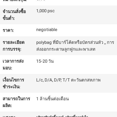
โรงงาน
1,000 psc
จำนวนสั่งซื้อ
ขั้นต่ำ:
ควบคุม
negotiable
ราคา:
คุณภาพ
รายละเอียด
polybag ที่มีบาร์โค้ดหรือบัตรส่วนหัว ,, การ
การบรรจุ:
ส่งออกกระดาษลูกฟูกและพาเลท
ติดต่อ
เวลาการส่ง
15-20 วัน
มอบ:
เรา
เงื่อนไขการ
L/c, D/A, D/P, T/T ตะวันตกสหภาพ
ชำระเงิน:
ขอ
สามารถในการ
1 ล้านชิ้นต่อเดือน
ใบ
ผลิต:
เสนอ
,